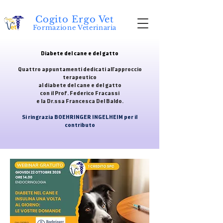
Cogito Ergo Vet
Formazione Veterinaria
Diabete del cane e del gatto
Quattro appuntamenti dedicati all'approccio
terapeutico
al diabete del cane e del gatto
con il Prof. Federico Fracassi
e la Dr.ssa Francesca Del Baldo
.
Si ringrazia BOEHRINGER INGELHEIM per il
contributo